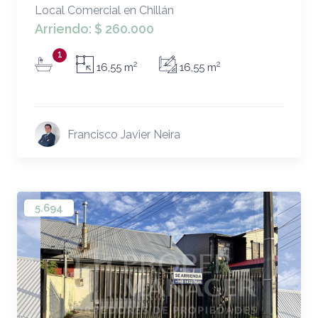
Local Comercial en Chillán
Arriendo:
$ 260.000
1
2
2
16,55 m
16,55 m
Francisco Javier Neira
5.694