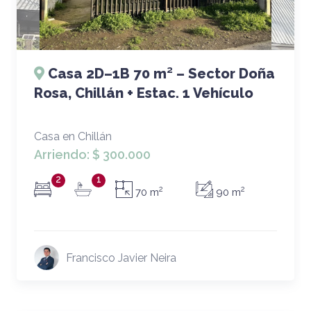
Casa 2D–1B 70 m² – Sector Doña
Rosa, Chillán + Estac. 1 Vehículo
Casa en Chillán
Arriendo:
$ 300.000
2
1
2
2
70 m
90 m
Francisco Javier Neira