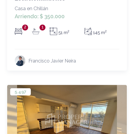
Casa en Chillán
Arriendo:
$ 350.000
2
1
2
2
51 m
145 m
Francisco Javier Neira
5.497