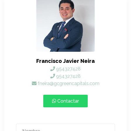
Francisco Javier Neira
954327428
954327428
fneira@gcgreencapitals.com
Contactar