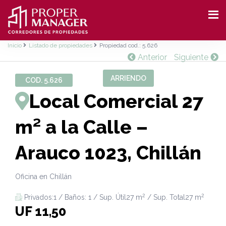
Inicio
Listado de propiedades
Propiedad cod.: 5.626
Anterior
Siguiente
ARRIENDO
COD. 5.626
Local Comercial 27
m² a la Calle –
Arauco 1023, Chillán
Oficina en Chillán
2
2
Privados:1 / Baños: 1 / Sup. Útil27 m
/ Sup. Total27 m
UF 11,50