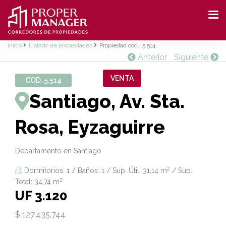
Inicio
Listado de propiedades
Propiedad cod.: 5.514
Anterior
Siguiente
VENTA
COD. 5.514
Santiago, Av. Sta.
Rosa, Eyzaguirre
Departamento en Santiago
2
Dormitorios: 1 / Baños: 1 / Sup. Útil: 31,14 m
/ Sup.
2
Total: 34,74 m
UF 3.120
$ 127.435.744