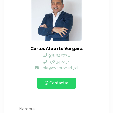
Carlos Alberto Vergara
978342234
978342234
Hola@cvsproperty.cl
Contactar