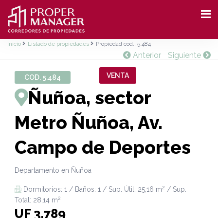
Inicio
Listado de propiedades
Propiedad cod.: 5.484
Anterior
Siguiente
VENTA
COD. 5.484
Ñuñoa, sector
Metro Ñuñoa, Av.
Campo de Deportes
Departamento en Ñuñoa
2
Dormitorios: 1 / Baños: 1 / Sup. Útil: 25,16 m
/ Sup.
2
Total: 28,14 m
UF 3.789