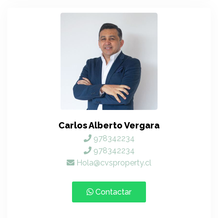
Carlos Alberto Vergara
978342234
978342234
Hola@cvsproperty.cl
Contactar