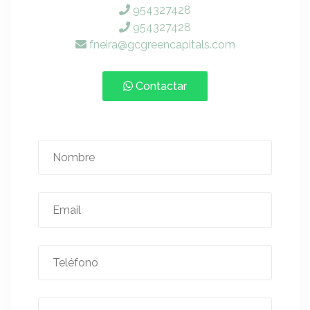
954327428
954327428
fneira@gcgreencapitals.com
Contactar