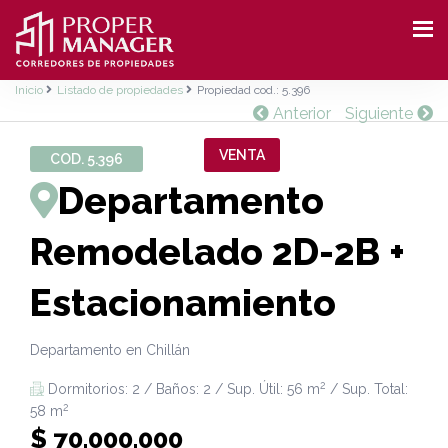
Inicio
Listado de propiedades
Propiedad cod.: 5.396
Anterior
Siguiente
VENTA
COD. 5.396
Departamento
Remodelado 2D-2B +
Estacionamiento
Departamento en Chillán
2
Dormitorios: 2 / Baños: 2 / Sup. Útil: 56 m
/ Sup. Total:
2
58 m
$ 70.000.000