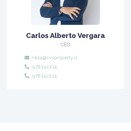
Carlos Alberto Vergara
CEO
Hola@cvsproperty.cl
978342234
978342234